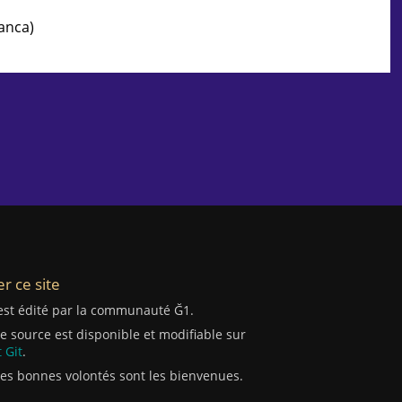
ranca)
r ce site
 est édité par la communauté Ğ1.
e source est disponible et modifiable sur
 Git
.
les bonnes volontés sont les bienvenues.