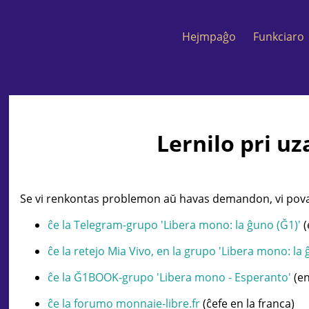
Hejmpaĝo
Funkciaro
Lernilo pri u
Se vi renkontas problemon aŭ havas demandon, vi pova
ĉe la Telegram-grupo 'Libera mono: la ĝuno (Ğ1)'
(
ĉe la retejo Mia Vivo, en la grupo 'Libera mono: la 
ĉe la Ğ1BOOK-grupo 'Libera mono - Esperanto'
(en
ĉe la forumo monnaie-libre.fr
(ĉefe en la franca)