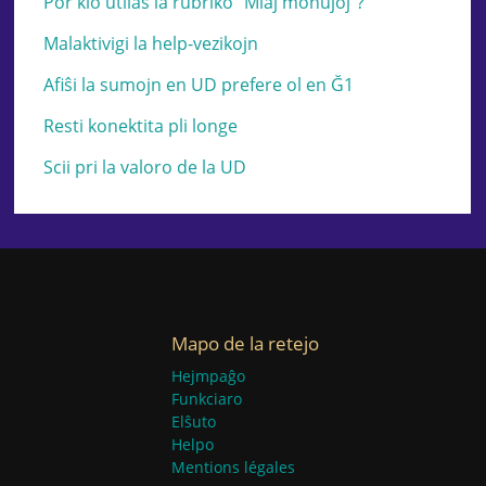
Por kio utilas la rubriko "Miaj monujoj"?
Malaktivigi la help-vezikojn
Afiŝi la sumojn en UD prefere ol en Ğ1
Resti konektita pli longe
Scii pri la valoro de la UD
Mapo de la retejo
Hejmpaĝo
Funkciaro
Elŝuto
Helpo
Mentions légales