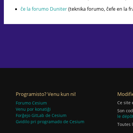
ĉe la forumo Duniter
(teknika forumo, ĉefe en la f
Programisto? Venu kun ni!
Modifie
Ce site
Forumo Cesium
Venu por konatiĝi
Son cod
Forĝejo GitLab de Cesium
le dépôt
Gvidilo pri programado de Cesium
Toutes 