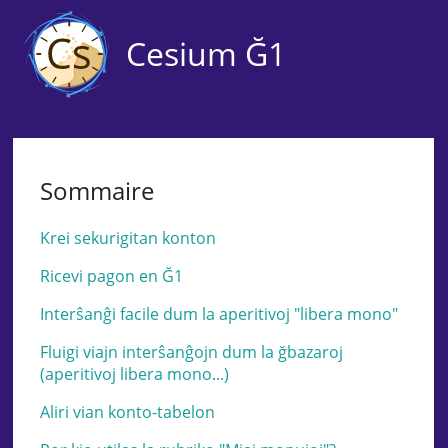
Cesium Ğ1
Sommaire
Krei sekurigitan konton
Ricevi pagon en Ğ1
Interŝanĝi facile dum la aperitivoj "libera mono"
Fluigi viajn interŝanĝojn dum la ğbazaroj
(aperitivoj libera mono...)
Aliri vian konto-tabelon