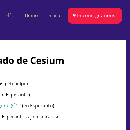
Elŝuti
Demo
Lernilo
❤ Encouragez-nous !
zado de Cesium
s peti helpon:
en Esperanto)
ĝuno (Ğ1)'
(en Esperanto)
 Esperanto kaj en la franca)