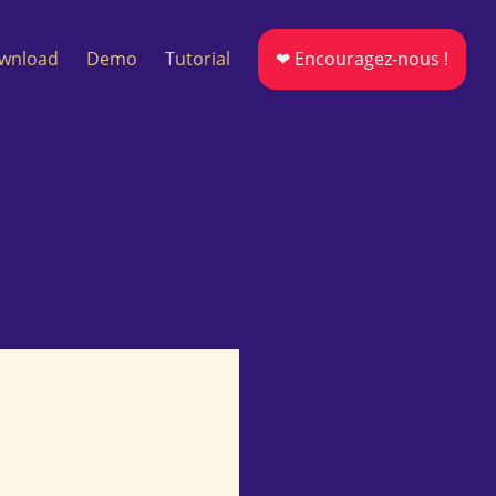
wnload
Demo
Tutorial
❤ Encouragez-nous !