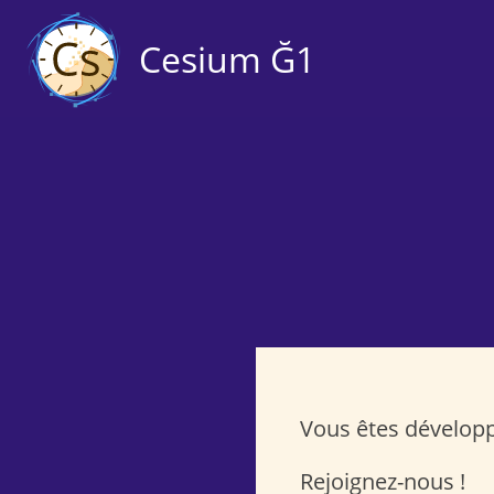
Cesium Ğ1
Vous êtes dévelop
Rejoignez-nous !